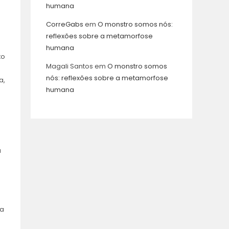
humana
CorreGabs
em
O monstro somos nós:
reflexões sobre a metamorfose
humana
to
Magali Santos
em
O monstro somos
nós: reflexões sobre a metamorfose
a,
humana
u
 a