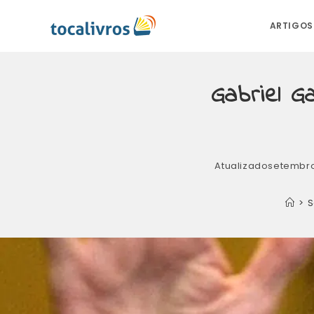
ARTIGOS
Gabriel G
Atualizado
setembro
>
S