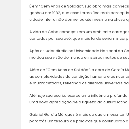
É em “Cem Anos de Solidão”, sua obra mais conhecid
ganhou em 1982, que esse termo fica mais perceptí
cidade inteira não dorme, ou até mesmo na chuva qu
A vida de Gabo começou em um ambiente carregado de
contadas por sua avó, que mais tarde seriam incorp
Após estudar direito na Universidade Nacional da C
moldou sua visão do mundo e inspirou muitos de se
Além de “Cem Anos de Solidão”, a obra de García M
as complexidades da condição humana e as nuance
e multifacetados, refletindo os dilemas universais da
Até hoje sua escrita exerce uma influência profunda
uma nova apreciação pela riqueza da cultura latino
Gabriel García Márquez é mais do que um escritor. U
para trás um tesouro de palavras que continuarão a 