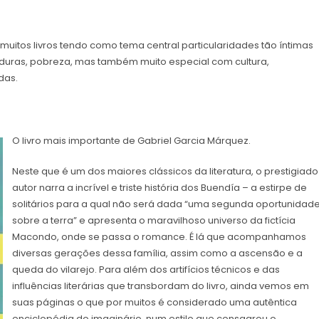
muitos livros tendo como tema central particularidades tão íntimas
aduras, pobreza, mas também muito especial com cultura,
adas.
O livro mais importante de Gabriel Garcia Márquez.
Neste que é um dos maiores clássicos da literatura, o prestigiado
autor narra a incrível e triste história dos Buendía – a estirpe de
solitários para a qual não será dada “uma segunda oportunidad
sobre a terra” e apresenta o maravilhoso universo da fictícia
Macondo, onde se passa o romance. É lá que acompanhamos
diversas gerações dessa família, assim como a ascensão e a
queda do vilarejo. Para além dos artifícios técnicos e das
influências literárias que transbordam do livro, ainda vemos em
suas páginas o que por muitos é considerado uma autêntica
enciclopédia do imaginário, num estilo que consagrou o