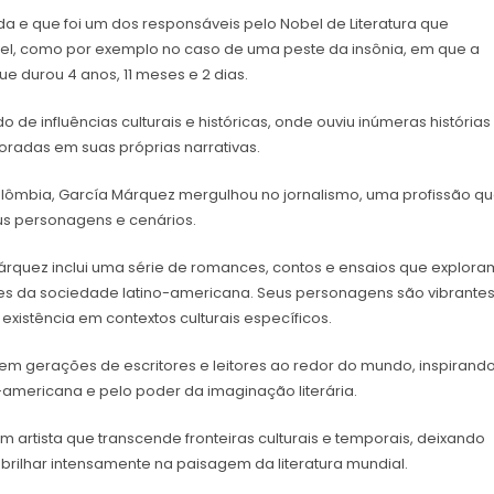
a e que foi um dos responsáveis pelo Nobel de Literatura que
vel, como por exemplo no caso de uma peste da insônia, em que a
e durou 4 anos, 11 meses e 2 dias.
 influências culturais e históricas, onde ouviu inúmeras histórias
oradas em suas próprias narrativas.
olômbia, García Márquez mergulhou no jornalismo, uma profissão q
us personagens e cenários.
árquez inclui uma série de romances, contos e ensaios que explora
s da sociedade latino-americana. Seus personagens são vibrante
 existência em contextos culturais específicos.
 em gerações de escritores e leitores ao redor do mundo, inspirand
-americana e pelo poder da imaginação literária.
m artista que transcende fronteiras culturais e temporais, deixando
brilhar intensamente na paisagem da literatura mundial.