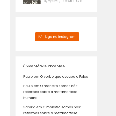
13/12/2023
/
0 COMENTÁRIO
Siga no Instagram
Comentários recentes
e
Paulo
em
O verbo que escapa e Felca
Paulo
em
O monstro somos nós:
reflexões sobre a metamorfose
humana
Samira
em
O monstro somos nós:
reflexões sobre a metamorfose