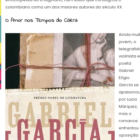
colombiano como um dos maiores autores do século XX.
O Amor nos Tempos do Cólera
Ainda mui
jovem, o
telegrafist
violinista e
poeta
Gabriel
Elígio
García se
apaixono
por Luiza
Márquez,
mas o
romance
enfrentou
oposição