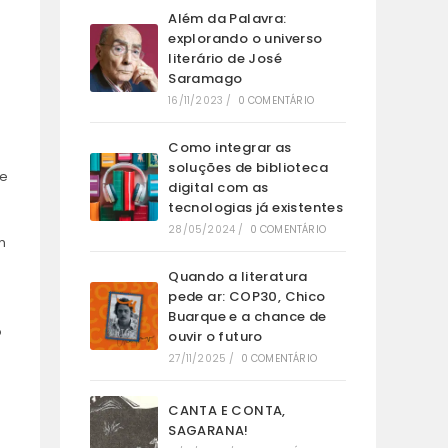
Além da Palavra:
explorando o universo
literário de José
Saramago
16/11/2023
/
0 COMENTÁRIO
Como integrar as
soluções de biblioteca
ue
digital com as
tecnologias já existentes
28/05/2024
/
0 COMENTÁRIO
m
s
Quando a literatura
pede ar: COP30, Chico
Buarque e a chance de
o
ouvir o futuro
27/11/2025
/
0 COMENTÁRIO
CANTA E CONTA,
SAGARANA!