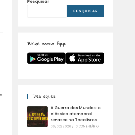
Pesquisar
PESQUISAR
Baixe nosso App
to
Destaques
A Guerra dos Mundos: o
clássico atemporal
renasce na Tocalivros
06/02/2026
/
0 COMENTÁRIO