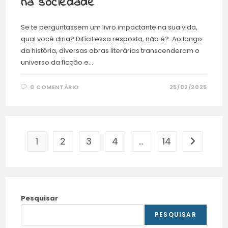
na sociedade
Se te perguntassem um livro impactante na sua vida,
qual você diria? Difícil essa resposta, não é? Ao longo
da história, diversas obras literárias transcenderam o
universo da ficção e…
0 COMENTÁRIO
25/02/2025
1
2
3
4
…
14
Pesquisar
PESQUISAR