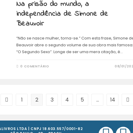
Na prisão do mundo, a
independência de Simone de
Beauvoir
“Não se nasce mulher, torna-se.” Com esta frase, Simone d
Beauvoir abre o segundo volume de sua obra mais famosa
“O Segundo Sexo”. Longe de ser uma mera citação, é…
0 COMENTÁRIO
08/01/20
1
2
3
4
5
…
14
LIVROS LTDA | CNPJ 18.603.557/0001-82