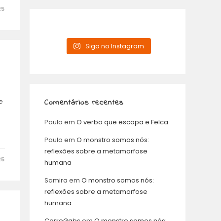
25
Siga no Instagram
e
Comentários recentes
Paulo
em
O verbo que escapa e Felca
Paulo
em
O monstro somos nós:
reflexões sobre a metamorfose
25
humana
Samira
em
O monstro somos nós:
reflexões sobre a metamorfose
humana
CorreGabs
em
O monstro somos nós: