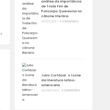
análise da importância
de Triste Fim de
Policarpo Quaresma no
cânone literário
20/11/2025
/
0 COMENTÁRIO
25
Julio Cortázar: o ícone
da literatura latino-
americana
26/08/2024
/
0 COMENTÁRIO