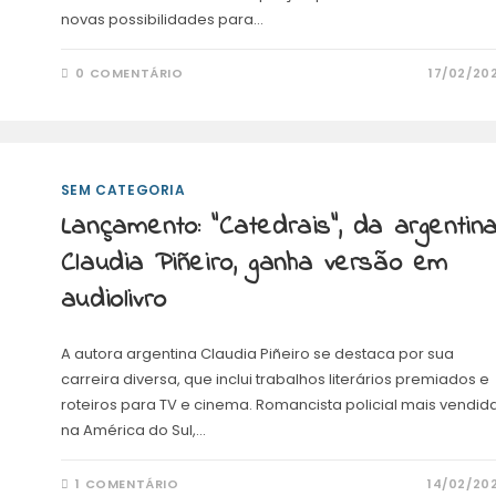
novas possibilidades para…
0 COMENTÁRIO
17/02/20
SEM CATEGORIA
Lançamento: “Catedrais”, da argentin
Claudia Piñeiro, ganha versão em
audiolivro
A autora argentina Claudia Piñeiro se destaca por sua
carreira diversa, que inclui trabalhos literários premiados e
roteiros para TV e cinema. Romancista policial mais vendid
na América do Sul,…
1 COMENTÁRIO
14/02/20