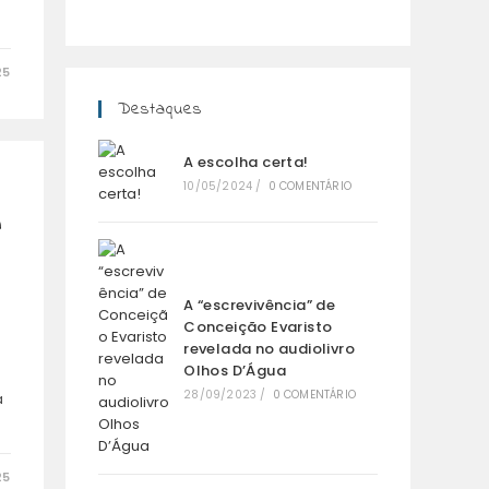
25
Destaques
A escolha certa!
10/05/2024
/
0 COMENTÁRIO
a
A “escrevivência” de
Conceição Evaristo
revelada no audiolivro
Olhos D’Água
28/09/2023
/
0 COMENTÁRIO
a
25