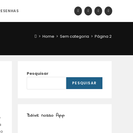
RESENHAS
>
Home
>
Sem categoria
>
Página 2
Pesquisar
PESQUISAR
Baixe nosso App
O
a
do