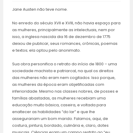
Jane Austen não teve nome.
No enredo do século XVII e XVIII, não havia espaço para
as mulheres, principalmente as intelectuais, nem por
isso, a inglesa nascida dia 16 de dezembro de 1775
deixou de publicar, seus romances, crônicas, poemas
e textos; ela optou pelo anonimato.
Sua obra personifica o retrato do início de 1800 – uma
sociedade machista e patriarcal, na qual os direitos
das mulheres não eram nem cogitados. Isso porque,
as mulheres da época eram objetificadas com
inferioridade. Mesmo nas classes nobres, de posses e
famílias abastadas, as mulheres recebiam uma
educação muito básica, caseira, e voltada para
enaltecer as habilidades “do lar” e que lhe
assegurariam um bom marido. Falamos, aqui, de
costura, pintura, bordado, culinária e, claro, dotes
musicais. Ciências eram um campo restrito ao “eu