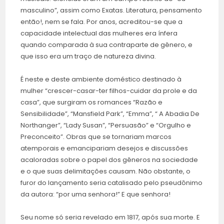
masculino”, assim como Exatas. Literatura, pensamento
então!, nem se fala. Por anos, acreditou-se que a
capacidade intelectual das mulheres era ínfera
quando comparada à sua contraparte de gênero, e
que isso era um traço de natureza divina.
É neste e deste ambiente doméstico destinado à
mulher “crescer-casar-ter filhos-cuidar da prole e da
casa”, que surgiram os romances “Razão e
Sensibilidade”, “Mansfield Park”, “Emma”, “ A Abadia De
Northanger”, “Lady Susan”, “Persuasão” e “Orgulho e
Preconceito”. Obras que se tornariam marcos
atemporais e emancipariam desejos e discussões
acaloradas sobre o papel dos gêneros na sociedade
e o que suas delimitações causam. Não obstante, o
furor do lançamento seria catalisado pelo pseudônimo
da autora: “por uma senhora!” E que senhora!
Seu nome só seria revelado em 1817, após sua morte. E