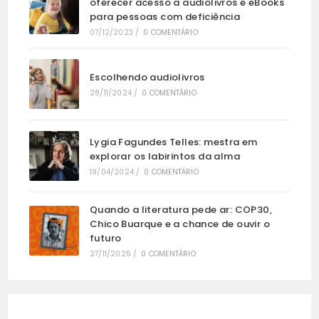
oferecer acesso a audiolivros e eBooks
para pessoas com deficiência
07/12/2023
/
0 COMENTÁRIO
Escolhendo audiolivros
28/11/2024
/
0 COMENTÁRIO
Lygia Fagundes Telles: mestra em
explorar os labirintos da alma
19/04/2024
/
0 COMENTÁRIO
Quando a literatura pede ar: COP30,
Chico Buarque e a chance de ouvir o
futuro
27/11/2025
/
0 COMENTÁRIO