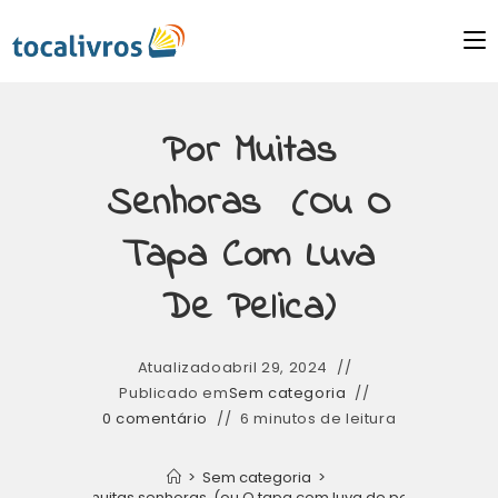
Por Muitas
Senhoras (ou O
Tapa Com Luva
De Pelica)
Atualizado
abril 29, 2024
Publicado em
Sem categoria
0 comentário
6 minutos de leitura
>
Sem categoria
>
Por muitas senhoras (ou O tapa com luva de pelica)