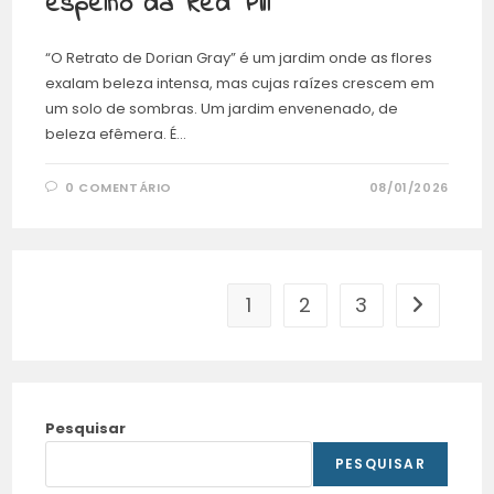
espelho da Red Pill
“O Retrato de Dorian Gray” é um jardim onde as flores
exalam beleza intensa, mas cujas raízes crescem em
um solo de sombras. Um jardim envenenado, de
beleza efêmera. É…
0 COMENTÁRIO
08/01/2026
1
2
3
Pesquisar
PESQUISAR