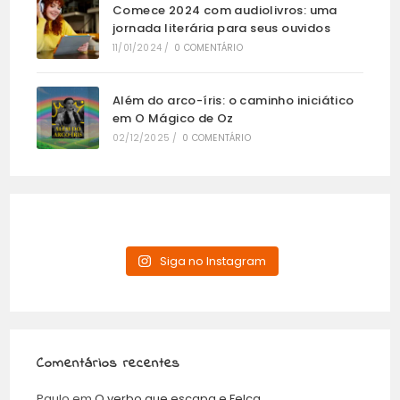
Comece 2024 com audiolivros: uma
jornada literária para seus ouvidos
11/01/2024
/
0 COMENTÁRIO
Além do arco-íris: o caminho iniciático
em O Mágico de Oz
02/12/2025
/
0 COMENTÁRIO
Siga no Instagram
Comentários recentes
Paulo
em
O verbo que escapa e Felca