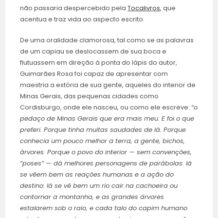
não passaria despercebido pela
Tocalivros
, que
acentua e traz vida ao aspecto escrito.
De uma oralidade clamorosa, tal como se as palavras
de um capiau se deslocassem de sua boca e
flutuassem em direção à ponta do lápis do autor,
Guimarães Rosa foi capaz de apresentar com
maestria a estória de sua gente, aqueles do interior de
Minas Gerais, das pequenas cidades como
Cordisburgo, onde ele nasceu, ou como ele escreve:
“o
pedaço de Minas Gerais que era mais meu. E foi o que
preferi. Porque tinha muitas saudades de lá. Porque
conhecia um pouco melhor a terra, a gente, bichos,
árvores. Porque o povo do interior — sem convenções,
“poses” — dá melhores personagens de parábolas: lá
se vêem bem as reações humanas e a ação do
destino: lá se vê bem um rio cair na cachoeira ou
contornar a montanha, e as grandes árvores
estalarem sob o raio, e cada talo do capim humano