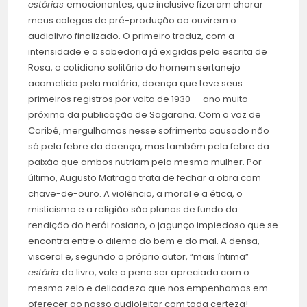
estórias
emocionantes, que inclusive fizeram chorar
meus colegas de pré-produção ao ouvirem o
audiolivro finalizado. O primeiro traduz, com a
intensidade e a sabedoria já exigidas pela escrita de
Rosa, o cotidiano solitário do homem sertanejo
acometido pela malária, doença que teve seus
primeiros registros por volta de 1930 — ano muito
próximo da publicação de Sagarana. Com a voz de
Caribé, mergulhamos nesse sofrimento causado não
só pela febre da doença, mas também pela febre da
paixão que ambos nutriam pela mesma mulher. Por
último, Augusto Matraga trata de fechar a obra com
chave-de-ouro. A violência, a moral e a ética, o
misticismo e a religião são planos de fundo da
rendição do herói rosiano, o jagunço impiedoso que se
encontra entre o dilema do bem e do mal. A densa,
visceral e, segundo o próprio autor, “mais íntima”
estória
do livro, vale a pena ser apreciada com o
mesmo zelo e delicadeza que nos empenhamos em
oferecer ao nosso audioleitor com toda certeza!