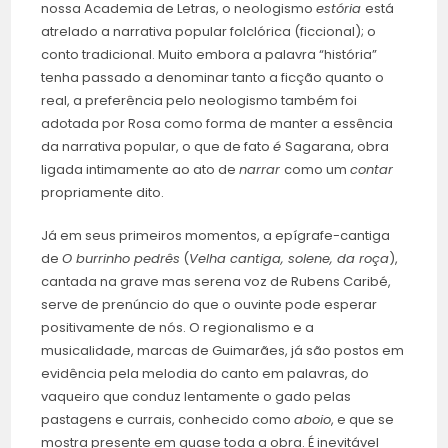
nossa Academia de Letras, o neologismo
estória
está
atrelado a narrativa popular folclórica (ficcional); o
conto tradicional. Muito embora a palavra “história”
tenha passado a denominar tanto a ficção quanto o
real, a preferência pelo neologismo também foi
adotada por Rosa como forma de manter a essência
da narrativa popular, o que de fato
é
Sagarana, obra
ligada intimamente ao ato de
narrar
como um
contar
propriamente dito.
Já em seus primeiros momentos, a epígrafe-cantiga
de
O burrinho pedrês
(
Velha cantiga, solene, da roça
),
cantada na grave mas serena voz de Rubens Caribé,
serve de prenúncio do que o ouvinte pode esperar
positivamente de nós. O regionalismo e a
musicalidade, marcas de Guimarães, já são postos em
evidência pela melodia do canto em palavras, do
vaqueiro que conduz lentamente o gado pelas
pastagens e currais, conhecido como
aboio
, e que se
mostra presente em quase toda a obra. É inevitável