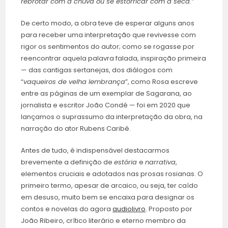
rebrotar com a chuva ou se estorricar com a seca.”
De certo modo, a obra teve de esperar alguns anos
para receber uma interpretação que revivesse com
rigor os sentimentos do autor; como se rogasse por
reencontrar aquela palavra falada, inspiração primeira
— das cantigas sertanejas, dos diálogos com
“
vaqueiros de velha lembrança
”, como Rosa escreve
entre as páginas de um exemplar de Sagarana, ao
jornalista e escritor João Condé — foi em 2020 que
lançamos o suprassumo da interpretação da obra, na
narração do ator Rubens Caribé.
Antes de tudo, é indispensável destacarmos
brevemente a definição de
estória
e
narrativa
,
elementos cruciais e adotados nas prosas rosianas. O
primeiro termo, apesar de arcaico, ou seja, ter caído
em desuso, muito bem se encaixa para designar os
contos e novelas do agora
audiolivro
. Proposto por
João Ribeiro, crítico literário e eterno membro da