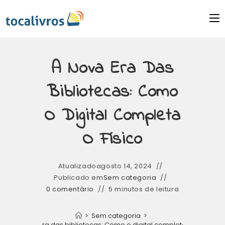
A Nova Era Das
Bibliotecas: Como
O Digital Completa
O Físico
Atualizado
agosto 14, 2024
Publicado em
Sem categoria
0 comentário
5 minutos de leitura
>
Sem categoria
>
A nova era das bibliotecas: Como o digital completa o físico