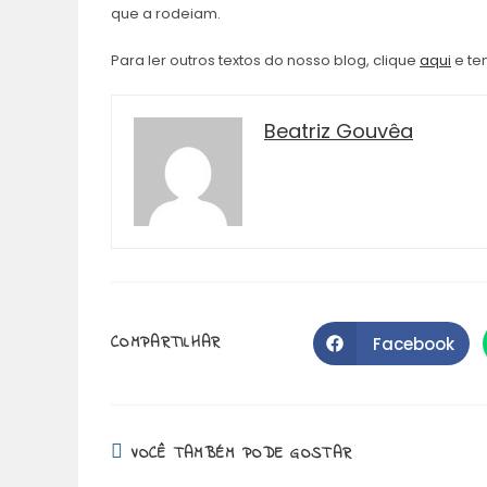
que a rodeiam.
Para ler outros textos do nosso blog, clique
aqui
e te
Beatriz Gouvêa
COMPARTILHAR
COMPARTILHAR
Facebook
Abre
em
uma
ESTE
nova
janela
CONTEÚDO
VOCÊ TAMBÉM PODE GOSTAR