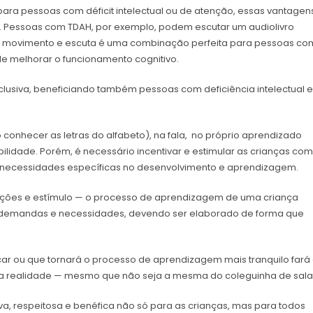
para pessoas com déficit intelectual ou de atenção, essas vantagen
 Pessoas com TDAH, por exemplo, podem escutar um audiolivro
e movimento e escuta é uma combinação perfeita para pessoas co
de melhorar o funcionamento cognitivo.
clusiva, beneficiando também pessoas com deficiência intelectual e
 conhecer as letras do alfabeto), na fala, no próprio aprendizado
ilidade. Porém, é necessário incentivar e estimular as crianças com
uas necessidades específicas no desenvolvimento e aprendizagem.
epetições e estímulo — o processo de aprendizagem de uma criança
s demandas e necessidades, devendo ser elaborado de forma que
ificar ou que tornará o processo de aprendizagem mais tranquilo fará
 uma realidade — mesmo que não seja a mesma do coleguinha de sala
a, respeitosa e benéfica não só para as crianças, mas para todos