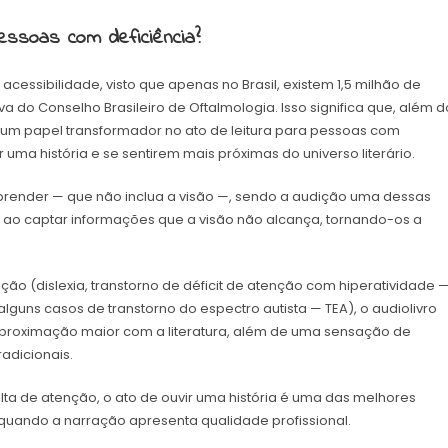
ssoas com deficiência?
 acessibilidade, visto que apenas no Brasil, existem 1,5 milhão de
a do Conselho Brasileiro de Oftalmologia. Isso significa que, além d
a um papel transformador no ato de leitura para pessoas com
uma história e se sentirem mais próximas do universo literário.
aprender — que não inclua a visão —, sendo a audição uma dessas
 ao captar informações que a visão não alcança, tornando-os a
ão (dislexia, transtorno de déficit de atenção com hiperatividade 
alguns casos de transtorno do espectro autista — TEA), o audiolivro
 aproximação maior com a literatura, além de uma sensação de
radicionais.
lta de atenção, o ato de ouvir uma história é uma das melhores
quando a narração apresenta qualidade profissional.