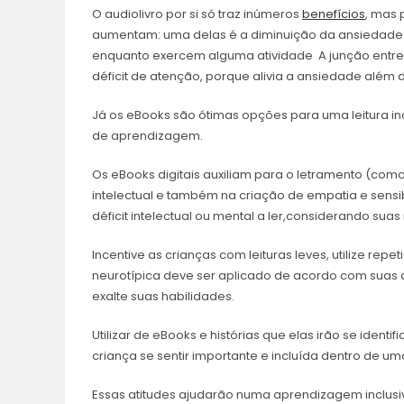
O audiolivro por si só traz inúmeros
benefícios
, mas 
aumentam: uma delas é a diminuição da ansiedade.
enquanto exercem alguma atividade A junção entr
déficit de atenção, porque alivia a ansiedade além 
Já os eBooks são ótimas opções para uma leitura in
de aprendizagem.
Os eBooks digitais auxiliam para o letramento (como
intelectual e também na criação de empatia e sensib
déficit intelectual ou mental a ler,considerando s
Incentive as crianças com leituras leves, utilize r
neurotípica deve ser aplicado de acordo com sua
exalte suas habilidades.
Utilizar de eBooks e histórias que elas irão se ident
criança se sentir importante e incluída dentro de
Essas atitudes ajudarão numa aprendizagem inclusiv