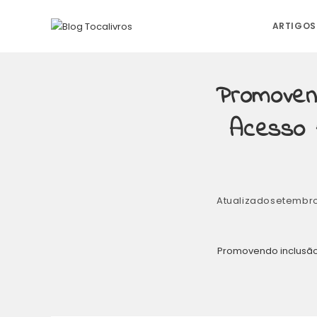
Ir
para
ARTIGOS
o
conteúdo
Promoven
Acesso 
Atualizado
setembro
Promovendo inclusão: