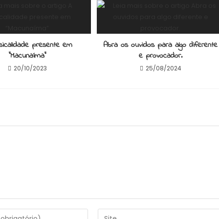
icalidade presente em
Abra os ouvidos para algo diferente
“Macunaíma”
e provocador.
20/10/2023
25/08/2024
Digite