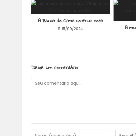
A Rainha do Crime continua solta
A mus
15/09/2024
Deixe um comentário
Comentário
Digite
Digite