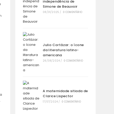
independência de
s
Simone de Beauvoir
08/01/2025
/
0 COMENTÁRIO
m
Julio Cortázar: o ícone
da literatura latino-
americana
26/08/2024
/
0 COMENTÁRIO
A maternidade sitiada de
 a
Clarice Lispector
.
17/07/2024
/
0 COMENTÁRIO