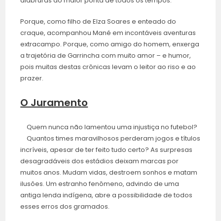
diabruras do maior ponta de todos os tempos.
Porque, como filho de Elza Soares e enteado do
craque, acompanhou Mané em incontáveis aventuras
extracampo. Porque, como amigo do homem, enxerga
a trajetória de Garrincha com muito amor – e humor,
pois muitas destas crônicas levam o leitor ao riso e ao
prazer.
O Juramento
Quem nunca não lamentou uma injustiça no futebol?
Quantos times maravilhosos perderam jogos e títulos
incríveis, apesar de ter feito tudo certo? As surpresas
desagradáveis dos estádios deixam marcas por
muitos anos. Mudam vidas, destroem sonhos e matam
ilusões. Um estranho fenômeno, advindo de uma
antiga lenda indígena, abre a possibilidade de todos
esses erros dos gramados.