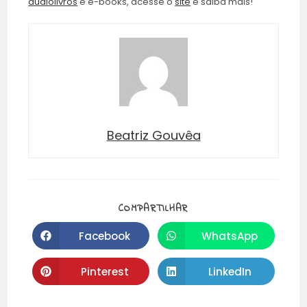
audiolivros
e e-books, acesse o
site
e saiba mais!
Beatriz Gouvêa
COMPARTILHAR
Facebook
WhatsApp
Pinterest
LinkedIn