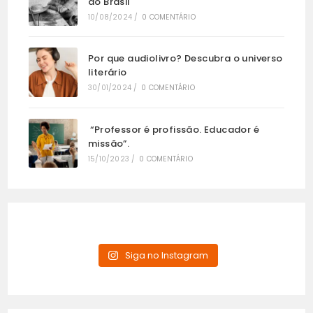
do Brasil
10/08/2024
/
0 COMENTÁRIO
Por que audiolivro? Descubra o universo
literário
30/01/2024
/
0 COMENTÁRIO
“Professor é profissão. Educador é
missão”.
15/10/2023
/
0 COMENTÁRIO
Siga no Instagram