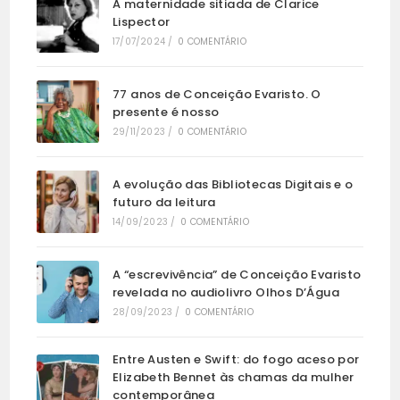
A maternidade sitiada de Clarice
Lispector
17/07/2024
/
0 COMENTÁRIO
77 anos de Conceição Evaristo. O
presente é nosso
29/11/2023
/
0 COMENTÁRIO
A evolução das Bibliotecas Digitais e o
futuro da leitura
14/09/2023
/
0 COMENTÁRIO
A “escrevivência” de Conceição Evaristo
revelada no audiolivro Olhos D’Água
28/09/2023
/
0 COMENTÁRIO
Entre Austen e Swift: do fogo aceso por
Elizabeth Bennet às chamas da mulher
contemporânea